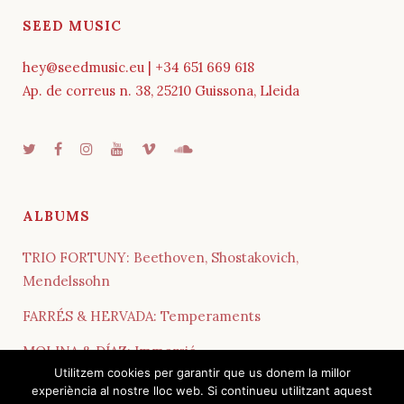
SEED MUSIC
hey@seedmusic.eu | +34 651 669 618
Ap. de correus n. 38, 25210 Guissona, Lleida
ALBUMS
TRIO FORTUNY: Beethoven, Shostakovich,
Mendelssohn
FARRÉS & HERVADA: Temperaments
MOLINA & DÍAZ: Immersió
Utilitzem cookies per garantir que us donem la millor
QUARTET COSMOS: Influences
experiència al nostre lloc web. Si continueu utilitzant aquest